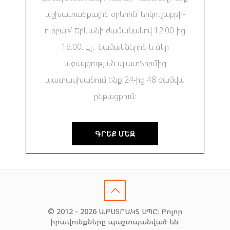
աշխատանքային օրերին՝ երկուշաբթի-
ուրբաթ՝ Երևանի ժամանակով 12.00-ից
16.00։ Էլ․ նամակներին և մեր
աջակցության պլատֆորմից
պատասխանում ենք 24-ից 48 ժամվա
ընթացքում։
ԳՐԵՔ ՄԵԶ
© 2012 - 2026 ԱԲՍՏՐԱԿՏ ՍՊԸ։ Բոլոր
իրավունքները պաշտպանված են։