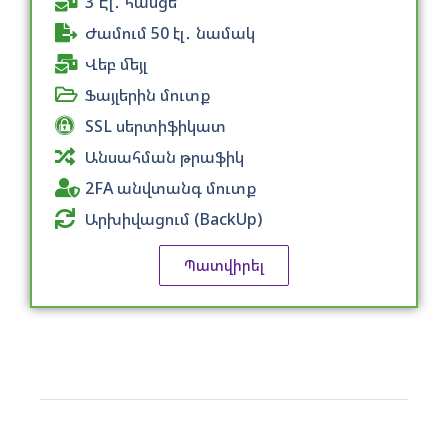
3 Էլ․ հասցե
Ժամում 50 էլ․ նամակ
Վեբ մեյլ
Ֆայլերին մուտք
SSL սերտիֆիկատ
Անսահման թրաֆիկ
2FA անվտանգ մուտք
Արխիվացում (BackUp)
Պատվիրել