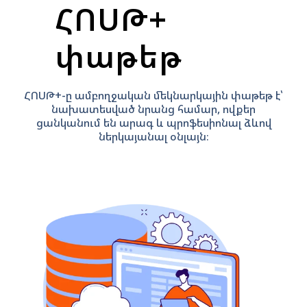
ՀՈՍԹ+
փաթեթ
ՀՈՍԹ+-ը ամբողջական մեկնարկային փաթեթ է՝
նախատեսված նրանց համար, ովքեր
ցանկանում են արագ և պրոֆեսիոնալ ձևով
ներկայանալ օնլայն։