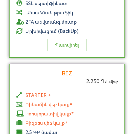
SSL սերտիֆիկատ
Անսահման թրաֆիկ
2FA անվտանգ մուտք
Արխիվացում (BackUp)
Պատվիրել
BIZ
2.250 ֏
/ամիսը
STARTER +
Դինամիկ վեբ կայք*
Կորպորատիվ կայք*
Բիզնես վեբ կայք*
2.5 ԳԲ ծավալ