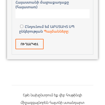
Հայաստանի մայրաքաղաքը
(հայատառ)
Ընդունում եմ ԱԲՍՏԱԿՏ ՍՊ
ընկերության
Պայմանները։
Եթե նախընտրում եք վեբ հոսթինգի
միջազգայնորեն հայտնի ստանդարտ