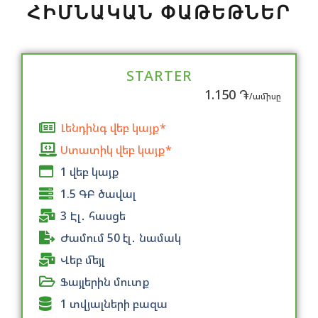
ՀԻՄՆԱԿԱՆ ՓԱԹԵԹՆԵՐ
STARTER
1.150 ֏
/ամիսը
Լենդինգ վեբ կայք*
Ստատիկ վեբ կայք*
1 վեբ կայք
1.5 ԳԲ ծավալ
3 Էլ․ հասցե
Ժամում 50 էլ․ նամակ
Վեբ մեյլ
Ֆայլերին մուտք
1 տվյալների բազա