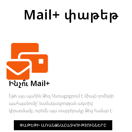
Mail+ փաթեթ
Ինչո՞ւ Mail+
Եթե այս պահին Ձեզ հետաքրքրում է միայն դոմեյնի
պահպանումը՝ նամակագրության ակտիվ
կիրառմամբ, ուրեմն այս տարբերակը Ձեզ համար է։
ՓԱԹԵԹԻ ԱՌԱՆՁՆԱՀԱՏԿՈՒԹՅՈՒՆՆԵՐԸ