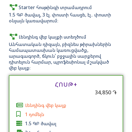
Starter հոսթինգի տրամադրում
1.5 ԳԲ ծավալ, 3 էլ. փոստի հասցե, էլ․ փոստի
օնլայն կառավարում։
Լենդինգ վեբ կայքի ստեղծում
Անհատական դիզայն, բիզնես թիրախներին
համապատասխան կառուցվածք,
արագագործ, ճկուն՝ բջջային սարքերով
դիտելուն հարմար, պրոֆեսիոնալ մշակված
վեբ կայք։
ՀՈՍԹ+
34,850 ֏
Լենդինգ վեբ կայք
1 դոմեյն
1.5 ԳԲ ծավալ