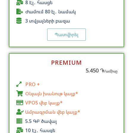
8 Էլ․ հասցե
Ժամում 80 էլ․ նամակ
3 տվյալների բազա
Պատվիրել
PREMIUM
5.450 ֏
/ամիսը
PRO +
Օնլայն խանութ կայք*
VPOS վեբ կայք*
Ամրագրման վեբ կայք*
5.5 ԳԲ ծավալ
10 Էլ․ հասցե