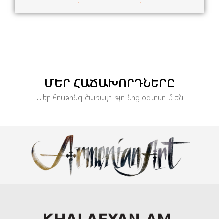
ՄԵՐ ՀԱՃԱԽՈՐԴՆԵՐԸ
Մեր հոսթինգ ծառայությունից օգտվում են