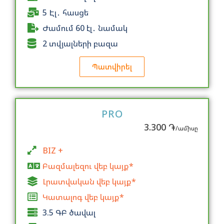
5 Էլ․ հասցե
Ժամում 60 էլ․ նամակ
2 տվյալների բազա
Պատվիրել
PRO
3.300 ֏
/ամիսը
BIZ +
Բազմալեզու վեբ կայք*
Լրատվական վեբ կայք*
Կատալոգ վեբ կայք*
3.5 ԳԲ ծավալ