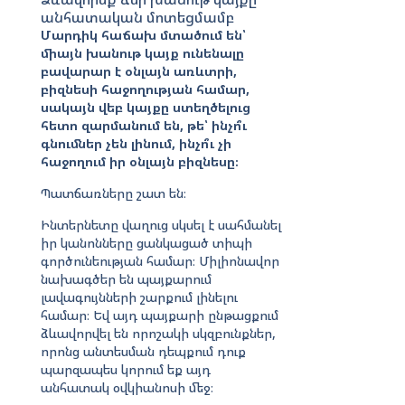
անհատական մոտեցմամբ
Մարդիկ հաճախ մտածում են՝
միայն խանութ կայք ունենալը
բավարար է օնլայն առևտրի,
բիզնեսի հաջողության համար,
սակայն վեբ կայքը ստեղծելուց
հետո զարմանում են, թե՝ ինչո՞ւ
գնումներ չեն լինում, ինչո՞ւ չի
հաջողում իր օնլայն բիզնեսը։
Պատճառները շատ են։
Ինտերնետը վաղուց սկսել է սահմանել
իր կանոնները ցանկացած տիպի
գործունեության համար։ Միլիոնավոր
նախագծեր են պայքարում
լավագույնների շարքում լինելու
համար։ Եվ այդ պայքարի ընթացքում
ձևավորվել են որոշակի սկզբունքներ,
որոնց անտեսման դեպքում դուք
պարզապես կորում եք այդ
անհատակ օվկիանոսի մեջ։