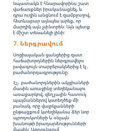
նպատակն է հնարավորինս շատ
վաճառքներ իրականացնել, և
դրա ուղին անցնում է զամբյուղով,
հետևաբար այնպես արեք, որ
մարդիկ այն չփնտրեն։ Այն պետք
է միշտ տեսանելի լինի։
7.
Ներգրավում
Սոցիալական ցանցերից զատ
հաճախորդներին ներգրավելու
լավագույն տարբերակներից է էլ․
բաժանորդագրությունը։
Էլ․ բաժանորդներին ակցիաների
մասին առաջինը տեղեկանալու
առաջարկով, զեղչային հատուկ
պայմաններով կստեղծեք մի
բանակ, որը վայրկյանների
ընթացքում կտեղեկանա ձեր նոր
պրոդուկտների և օնլայն
խանութի իրադարձությունների
մասին։ Արդյունքում