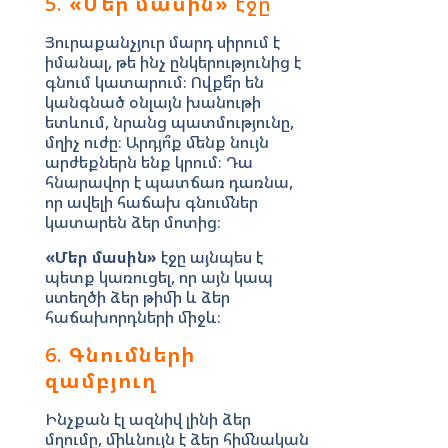
5.
«Մեր մասին»
էջը
Յուրաքանչյուր մարդ սիրում է
իմանալ, թե ինչ ընկերությունից է
գնում կատարում։ Ովքե՞ր են
կանգնած օնլայն խանութի
ետևում, նրանց պատմությունը,
մղիչ ուժը։ Արդյո՞ք մենք նույն
արժեքներն ենք կրում։ Դա
հնարավոր է պատճառ դառնա,
որ ավելի հաճախ գնումներ
կատարեն ձեր մոտից։
«Մեր մասին»
էջը այնպես է
պետք կառուցել, որ այն կապ
ստեղծի ձեր թիմի և ձեր
հաճախորդների միջև։
6.
Գնումների
զամբյուղ
Ինչքան էլ ազնիվ լինի ձեր
մղումը, միևնույն է ձեր հիմնական