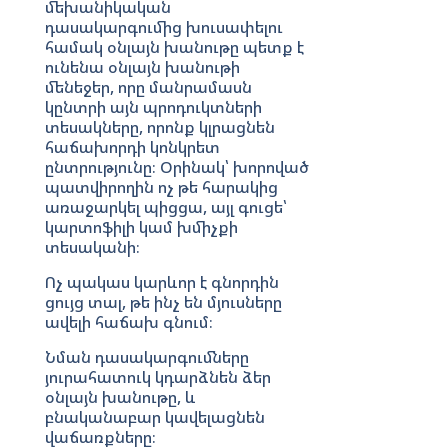
մեխանիկական
դասակարգումից խուսափելու
համակ օնլայն խանութը պետք է
ունենա օնլայն խանութի
մենեջեր, որը մանրամասն
կընտրի այն պրոդուկտների
տեսակները, որոնք կլրացնեն
հաճախորդի կոնկրետ
ընտրությունը։ Օրինակ՝ խորոված
պատվիրողին ոչ թե հարակից
առաջարկել պիցցա, այլ գուցե՝
կարտոֆիլի կամ խմիչքի
տեսականի։
Ոչ պակաս կարևոր է գնորդին
ցույց տալ, թե ինչ են մյուսները
ավելի հաճախ գնում։
Նման դասակարգումները
յուրահատուկ կդարձնեն ձեր
օնլայն խանութը, և
բնականաբար կավելացնեն
վաճառքները։