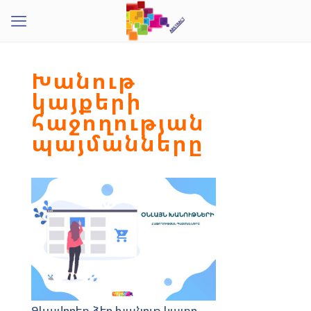
Խանութ
կայքերի
հաջողության
պայմանները
Ձևավորեք ձեր խանութ կայքը