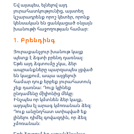
Եվ այսպես, ելնելով այդ
յուրահատկությունից, այստեղ
կշարադրենք որոշ կետեր, որոնք
կենսական են ցանկացած օնլայն
խանութի հաջողության համար։
1.
Բրենդինգ
Յուրաքանչյուր խանութ կայք
պետք է ձգտի բրենդ դառնալ։
Եթե այդ ձգտումը չկա, ձեր
ապրանքները պարզապես լցված
են կայքում, ապա այցելուի
համար դուք երբեք յուրահատուկ
չեք դառնա։ Դուք կլինեք
ընդամենը միլիոնից մեկը։
Ինչպես որ կմտնեն ձեր կայք,
այդպես էլ արագ կմոռանան ձեզ։
Դուք անընդհատ ստիպված եք
լինելու դիմել գովազդին, որ ձեզ
չմոռանան։
Եթե ձգտում եք առանձնանալ